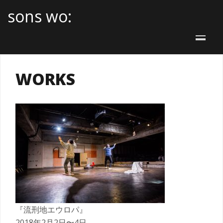
sons wo:
WORKS
『流刑地エウロパ』
2018年2月2日〜4日