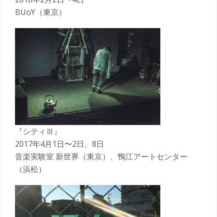
BUoY（東京）
『シティⅢ』
2017年4月1日〜2日、8日
音楽実験室 新世界（東京）、鴨江アートセンター
（浜松）