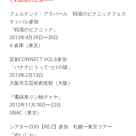
フェルナンド・アラバール 戦場のピクニックフェス
ティバル参加
『戦場のピクニック』
2013年4月
29日
〜
30日
d-倉庫（東京）
芸創CONNECT VOL.6参加
「バナナにうってつけの猿」
2013年2月13日
大阪市立芸術創造館（大阪）
『耄碌車リン軸ヂャヤ』
2012年11月18日〜22日
SNAC（東京）
シアターZOO【RE:Z】参加 札幌ー東京ツアー
『めいしゃ』